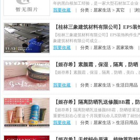
年的黑白根加工经验，是一家大型石材加工企业，
着一...
我要收藏
|
分类：居家生活 > 其它 |
浏
【桂林三象建筑材料有限公司】EPS装
【桂林三象建筑材料有限公司】EPS装饰构件生产中----------------
象建筑材料有限公司成立...
我要收藏
|
分类：居家生活 > 居家装饰 
【姬存希】素颜霜，保湿，隔离，防晒
【姬存希】素颜霜，保湿，隔离，防晒，美白，
我要收藏
|
分类：居家生活 > 生活日用品
【姬存希】隔离防晒乳送修颜BB霜，
【姬存希】隔离防晒乳送修颜BB霜，防晒喷雾
重要性刻在心里这个月我要玩命儿卖防晒了就怕
我要收藏
|
分类：居家生活 > 生活日用品
【姬存希】天然蜗牛原液，植物萃取精