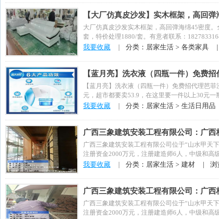
【大厂仿真皮沙发】实木框架，高回弹海
大厂仿真皮沙发实木框架，高回弹海绵45密度。
套，特价处理1880/套。有意者联系：1827833
我要收藏
|
分类：居家生活 > 各类家具 
【蓝月亮】洗衣液（四瓶一件）免费招代
【蓝月亮】洗衣液（四瓶一件）免费招代理芭菲
元，超市都要卖53.9，在这里要一件以上30
直销绝...
我要收藏
|
分类：居家生活 > 生活日用品
广西三象建筑安装工程有限公司：广西
广西三象建筑安装工程有限公司位于“山水甲天下”
注册资金2000万元，注册建造师6人，中级和高级
我要收藏
|
分类：居家生活 > 建材 |
浏
广西三象建筑安装工程有限公司：广西
广西三象建筑安装工程有限公司位于“山水甲天下”
注册资金2000万元，注册建造师6人，中级和高级