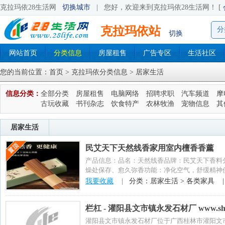
克拉玛依28生活网
切换城市
|
您好，欢迎来到克拉玛依28生活网！ [
克拉玛依站
分
切换
网站首页
分类信息
房屋租售
广告专区
生活社区
您的当前位置：
首页
>
克拉玛依分类信息
> 居家生活
信息分类：
全部分类
房屋租售
电脑网络
招聘求职
汽车频道
摩
古玩收藏
书刊杂志
饮食特产
农林牧渔
宠物信息
其
居家生活
民艾天下天然线香家用室内檀香香薰
产品信息：品名：天然线香品牌：民艾天下香料
燥处保存、愈久弥香功能：净化空气，舒缓精神
买方式:拼多...
我要收藏
|
分类：居家生活 > 各类家具 
栏杠 - 灌阳县文市镇永发石材厂 www.shica
灌阳县文市镇永发石材厂位于广西桂林市灌阳文市