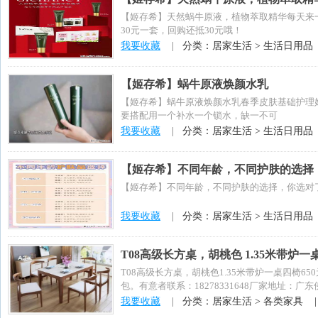
【姬存希】天然蜗牛原液，植物萃取精华每天来
30元一套，回购还抵30元哦！
我要收藏
|
分类：居家生活 > 生活日用品
【姬存希】蜗牛原液焕颜水乳
【姬存希】蜗牛原液焕颜水乳春季皮肤基础护理
要搭配用一个补水一个锁水，缺一不可
我要收藏
|
分类：居家生活 > 生活日用品
【姬存希】不同年龄，不同护肤的选择
【姬存希】不同年龄，不同护肤的选择，你选对
我要收藏
|
分类：居家生活 > 生活日用品
T08高级长方桌，胡桃色 1.35米带炉一
T08高级长方桌，胡桃色1.35米带炉一桌四椅6
包。有意者联系：18278331648厂家地址：广东
我要收藏
|
分类：居家生活 > 各类家具 