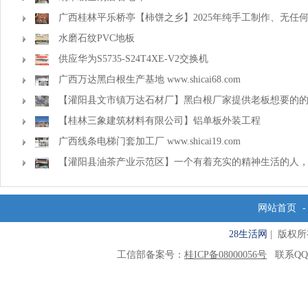
广西桂林平乐桥亭【柿饼之乡】2025年纯手工制作、无任
准备上市了，欢迎联系订购！
水磨石纹PVC地板
供应华为S5735-S24T4XE-V2交换机
广西万达黑白根生产基地 www.shicai68.com
【灌阳县文市镇万达石材厂】黑白根厂家提供老板想要的
【桂林三象建筑材料有限公司】铝单板外装工程
广西线条电梯门套加工厂 www.shicai19.com
【灌阳县油茶产业示范区】一个有着充实的精神生活的人
一种淡泊的态度
网站首页
28生活网
| 版权所有 C
工信部备案号：
桂ICP备08000056号
联系QQ