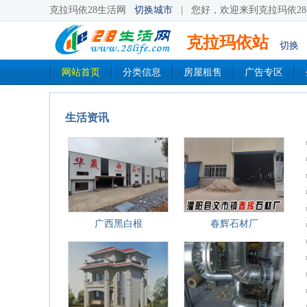
克拉玛依28生活网
切换城市
|
您好，欢迎来到克拉玛依28
克拉玛依站
切换
网站首页
分类信息
房屋租售
广告专区
生活资讯
广西黑白根
春辉石材厂