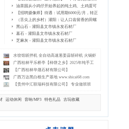
神生活的人，对待身外之物自会有一种淡泊的态
油茶园从小鸡仔开始养起的纯土鸡、土鸡蛋可
度
以预定啦！还有前几天刚榨的纯山茶油哦
【招聘摄像师】待遇：试用期6000元/月，转正
7000元/月+五险一金+餐补+节日福利+奖金
（舌尖上的乡村）灌阳：让人口齿留香的田螺
酿 - 2023年07月31日 桂林日报第6版刊发
黑山石 - 灌阳县文市镇永发石材厂
www.shicai89.com
墓石 - 灌阳县文市镇永发石材厂
www.shicai89.com
芝麻灰 - 灌阳县文市镇永发石材厂
www.shicai89.com
水饺馅斩拌机 全自动高速葱姜蒜斩碎机 火锅虾
滑斩拌机
广西桂林平乐桥亭【柿饼之乡】2025年纯手工
制作、无任何添加剂的第一批柿饼准备上市了，欢迎联
【广西桂林华晟石材有限公司】
系订购！
www.shicai08.com 广西黑白根 现货
广西万达黑白根生产基地 www.shicai68.com
【贵州中汇联瑞科技有限公司】 专业做班班
通、校园广播、校园监控、校园门禁道闸、学校大礼堂
等
材
运动休闲
音响/MP3
特色礼品
古玩收藏