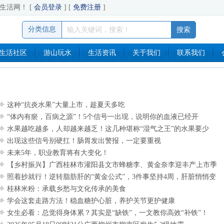
生活网！ [
会员登录
] [
免费注册
]
分类信息
生活社区
游山玩水
生活资讯
关于我们
联系我们
这种“抗炎水果”大量上市，趁夏天多吃
“体内有瘀，百病之源”！5个信号一出现，说明你的血液已经开
始“堵”了
水果越吃越多，人却越来越乏！这几种堪称“湿气之王”的水果要少
吃！
出现这些信号别硬扛！肠胃发出警报，一定要重视
未来5年，职业教育将有大变化！
【乡村振兴】广西桂林市灌阳县文市蜂糖李、黄金奈李迎丰产上市季
甜蜜产业助振兴
照着抄就行！逆转脂肪肝的“黄金公式”，3件事坚持4周，肝脏悄悄变
好
桂林米粉：承载乡愁与文化传承的美食
学会这套走路方法！稳血糖护心脏，养护关节更护健康
女生必看：总觉得身体累？其实是“缺铁”，一文教你高效“补铁”！