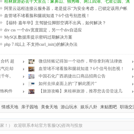
桂林旅游必去十大景点：象鼻山、独秀峰、两江四湖、七星公园、漓
江、龙脊梯田、阳朔西街、遇龙河、银子岩等
阿里云远程连接云服务器，老是提示“为安全考虑，已锁定该用户帐
户”解决方案
血管堵不堵看脸和腿就知道？6个信号别忽视！
【福特·嘉年华】主驾驶位脚部空调不出风，如何解决？
div css 一个div宽度固定，另一个div自适应
MySQL数据库提示密码过期解决方案
php 7.0以上 不支持curl_init()的解决办法
合钙 超
微信转账记得加一个动作，帮你拿到有法律效
燃气灶却
力的凭证！很多人不知道
血管堵不堵看脸和腿就知道？6个信号别忽视！
眼千年。
中国石化广西易捷出口商品招商公告
如何去掉桌面上的“了解此图片”
装饰构件
【旅游攻略】来桂林旅游，推荐您去尝尝这几
家桂林特色美食
情感天地
亲子园地
美食天地
游山玩水
娱乐八卦
来贴图吧
职场交
家！） 欢迎联系本站官方客服QQ咨询与投放