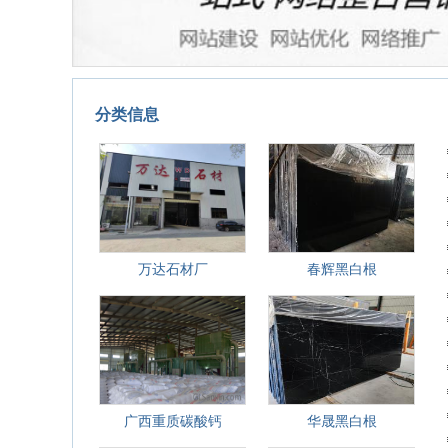
分类信息
万达石材厂
春辉黑白根
广西重质碳酸钙
华晟黑白根