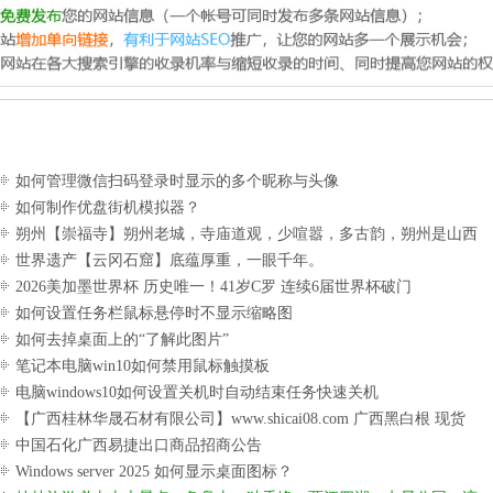
如何管理微信扫码登录时显示的多个昵称与头像
如何制作优盘街机模拟器？
朔州【崇福寺】朔州老城，寺庙道观，少喧嚣，多古韵，朔州是山西
被低估的塞上秘境。
世界遗产【云冈石窟】底蕴厚重，一眼千年。
2026美加墨世界杯 历史唯一！41岁C罗 连续6届世界杯破门
如何设置任务栏鼠标悬停时不显示缩略图
如何去掉桌面上的“了解此图片”
笔记本电脑win10如何禁用鼠标触摸板
电脑windows10如何设置关机时自动结束任务快速关机
【广西桂林华晟石材有限公司】www.shicai08.com 广西黑白根 现货
中国石化广西易捷出口商品招商公告
Windows server 2025 如何显示桌面图标？