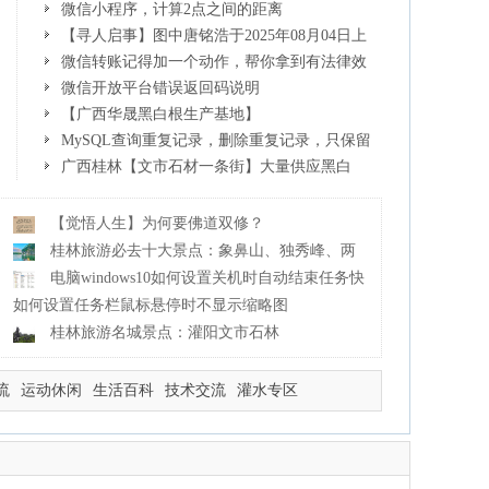
碑最好？
GRC构件
微信小程序，计算2点之间的距离
【寻人启事】图中唐铭浩于2025年08月04日上
午11:00左右在桂林市临桂区大律街154号附近走失
微信转账记得加一个动作，帮你拿到有法律效
力的凭证！很多人不知道
微信开放平台错误返回码说明
【广西华晟黑白根生产基地】
shicai188.julong5.com 专业供应黑白根、广西白、
MySQL查询重复记录，删除重复记录，只保留
金镶玉
一条
广西桂林【文市石材一条街】大量供应黑白
根、杜鹃红、玛瑙红、灰姑娘、海浪花、霸王
花、木纹石等产品
【觉悟人生】为何要佛道双修？
桂林旅游必去十大景点：象鼻山、独秀峰、两
江四湖、七星公园、漓江、龙脊梯田、阳朔西街、遇龙
电脑windows10如何设置关机时自动结束任务快
河、银子岩等
速关机
如何设置任务栏鼠标悬停时不显示缩略图
桂林旅游名城景点：灌阳文市石林
流
运动休闲
生活百科
技术交流
灌水专区