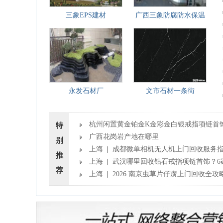
三象EPS建材
广西三象防腐防水保温
永发石材厂
文市石材一条街
杭州闲置黄金铂金K金彩金白银戒指项链首
特
现？回收行情与正规渠道汇总
广西花岗岩产地在哪里
别
上海
|
成都微单相机无人机上门回收服务指
推
佳能索尼松下单反镜头回收行情
上海
|
武汉哪里回收钻石戒指项链首饰？6
荐
店指南 卡地亚梵克雅宝回收价格
上海
|
2026 南京虫草片仔癀上门回收全攻略
体门店服务与行情详解