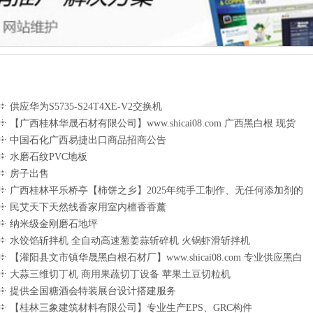
供应华为S5735-S24T4XE-V2交换机
【广西桂林华晟石材有限公司】www.shicai08.com 广西黑白根 现货
中国石化广西易捷出口商品招商公告
水磨石纹PVC地板
房子出售
广西桂林平乐桥亭【柿饼之乡】2025年纯手工制作、无任何添加剂的
第一批柿饼准备上市了，欢迎联系订购！
民艾天下天然线香家用室内檀香香薰
纳米级金刚磨石地坪
水饺馅斩拌机 全自动高速葱姜蒜斩碎机 火锅虾滑斩拌机
【灌阳县文市镇华晟黑白根石材厂】www.shicai08.com 专业供应黑白
根、广西白、金镶玉等
大蒜三维切丁机 商用果蔬切丁设备 苹果土豆切粒机
提供全国糖酒会特装展台设计搭建服务
【桂林三象建筑材料有限公司】专业生产EPS、GRC构件