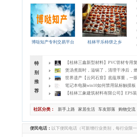
博哒知产专利交易平台
桂林平乐柿饼之乡
【桂林三鑫新型材料】PVC管材专用复
特
细改性碳酸钙
煲汤煮面时，溢锅了，清理干净后，
别
一直点不着火怎么办？
世界遗产【云冈石窟】底蕴厚重，一
推
笔记本电脑win10如何禁用鼠标触摸板
荐
【桂林三象建筑材料有限公司】EPS
生产中
社区分类：
新手上路
家居生活
车友部落
购物交流
便民电话：
以下便民电话（可新增行业类别，每行业限一