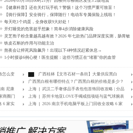
2026年05月18日00时21分广西柳州市柳南区发生5.2级地震
【健康科普】还在关灯玩手机？警惕！这个习惯严重可致盲！
【骑行保障】安全骑行，保障随行！电动车专属保险上线啦！
每天吃1个鸡蛋，全身收获9大好处！
开灯睡觉的危害超乎想象！简单4步消除健康风险
灵芝孢子粉含量越高越有效？2026 年七款热门品牌深度实测，肠胃敏
感者避坑指南
铁皮石斛的作用与功能主治
熬夜会让猝死风险飙升！出现以下4种情况赶紧休息→
1小时接诊6例心梗！医生提醒：这些习惯正在“堵塞”你的血管
饰怎么变
广西桂林【文市石材一条街】大量供应黑白
根、杜鹃红、玛瑙红、灰姑娘、海浪花、霸王花、木纹
广西黑白根有哪些特点？广西黑白根的价格是多少？
南 尼康
石等产品
广西黑白根有哪些知名品牌？哪家品牌口碑最好？
上海
|
武汉二手奢侈品手表包包首饰回收攻略 | 分品
家商圈门
类门店推荐 2026 热门款行情参考
上海
|
苏州卡地亚LOVE手镯戒指项链与蓝气球腕表
 6 家实
回收指南 7 家实体门店实测全攻略
上海
|
2026 南京手机电脑平板上门回收全攻略 6 家
实体门店服务与行情详解