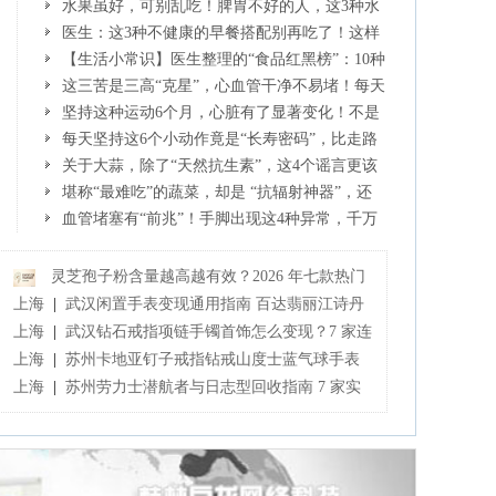
保存黄金法则来了！
水果虽好，可别乱吃！脾胃不好的人，这3种水
果正在悄悄伤害你！
医生：这3种不健康的早餐搭配别再吃了！这样
吃早餐，腰围小了、血糖血脂降了
【生活小常识】医生整理的“食品红黑榜”：10种
垃圾食品要少吃，10种健康食品要多吃！
这三苦是三高“克星”，心血管干净不易堵！每天
吃一点，指标慢慢降下来~
坚持这种运动6个月，心脏有了显著变化！不是
跑步，也不是走路
每天坚持这6个小动作竟是“长寿密码”，比走路
还简单！
关于大蒜，除了“天然抗生素”，这4个谣言更该
警惕!
堪称“最难吃”的蔬菜，却是 “抗辐射神器”，还
能护肺、清热、止咳化痰！
血管堵塞有“前兆”！手脚出现这4种异常，千万
别忽视！
灵芝孢子粉含量越高越有效？2026 年七款热门
品牌深度实测，肠胃敏感者避坑指南
上海
|
武汉闲置手表变现通用指南 百达翡丽江诗丹
顿爱彼闲置变现攻略
上海
|
武汉钻石戒指项链手镯首饰怎么变现？7 家连
锁门店实测 2026 全品牌回收行情
上海
|
苏州卡地亚钉子戒指钻戒山度士蓝气球手表
回收怎么选 6 家本地连锁门店深度指南
上海
|
苏州劳力士潜航者与日志型回收指南 7 家实
体门店实测及 2026 行情参考