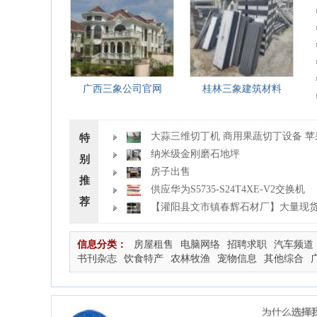
广西三象公司官网
桂林三象建筑材料
大蒜三维切丁机 商用果蔬切丁设备 
特
粒机
纳米级金刚磨石地坪
别
房子出售
推
供应华为S5735-S24T4XE-V2交换机
荐
【灌阳县文市镇春辉石材厂】大量现
者联系：15878381368
信息分类：
房屋租售
电脑网络
招聘求职
汽车频道
书刊杂志
饮食特产
农林牧渔
宠物信息
其他综合