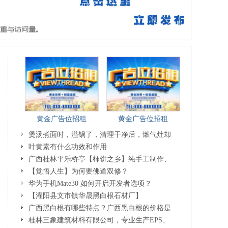
黄金广告位招租
黄金广告位招租
煲汤煮面时，溢锅了，清理干净后，燃气灶却
一直点不着火怎么办？
叶黄素有什么功效和作用
广西桂林平乐桥亭【柿饼之乡】纯手工制作、
无任何添加剂，柿饼每年10月后上市，欢迎联系
【觉悟人生】为何要佛道双修？
订购！
华为手机Mate30 如何开启开发者选项？
【灌阳县文市镇华晟黑白根石材厂】
www.shicai08.com 专业供应黑白根、广西白、金镶
广西黑白根有哪些特点？广西黑白根的价格是
玉等
多少？广西黑白根有哪些知名品牌？哪家品牌口
桂林三象建筑材料有限公司，专业生产EPS、