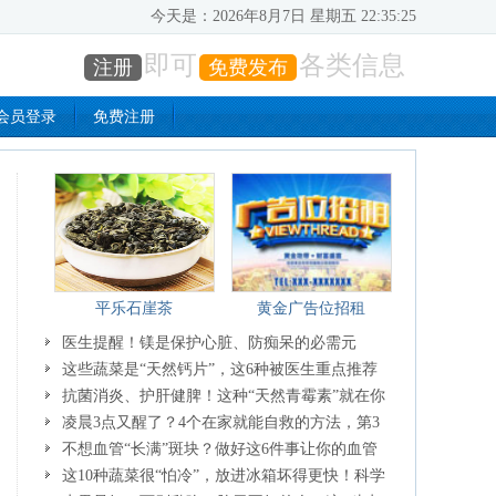
今天是：
2026年8月7日 星期五 22:35:26
即可
各类信息
注册
免费发布
会员登录
免费注册
平乐石崖茶
黄金广告位招租
医生提醒！镁是保护心脏、防痴呆的必需元
素，常吃4类食物就能补
这些蔬菜是“天然钙片”，这6种被医生重点推荐
抗菌消炎、护肝健脾！这种“天然青霉素”就在你
家餐桌上，春季吃正合适
凌晨3点又醒了？4个在家就能自救的方法，第3
个很多人用错了
不想血管“长满”斑块？做好这6件事让你的血管
更健康
这10种蔬菜很“怕冷”，放进冰箱坏得更快！科学