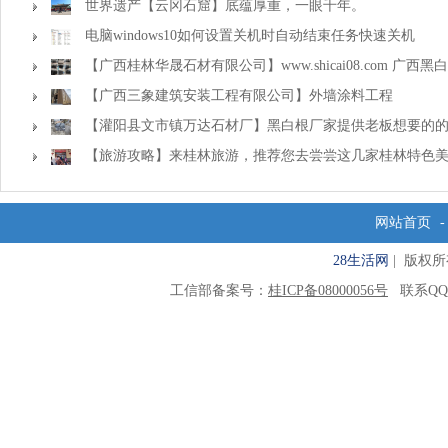
世界遗产【云冈石窟】底蕴厚重，一眼千年。
电脑windows10如何设置关机时自动结束任务快速关机
【广西桂林华晟石材有限公司】www.shicai08.com 广西黑
【广西三象建筑安装工程有限公司】外墙涂料工程
【灌阳县文市镇万达石材厂】黑白根厂家提供老板想要的
【旅游攻略】来桂林旅游，推荐您去尝尝这几家桂林特色
网站首页
28生活网
| 版权所有 C
工信部备案号：
桂ICP备08000056号
联系QQ