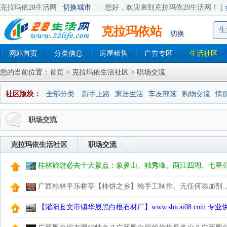
克拉玛依28生活网
切换城市
|
您好，欢迎来到克拉玛依28生活网！ [
克拉玛依站
生
切换
网站首页
分类信息
房屋租售
广告专区
生活社区
您的当前位置：
首页
>
克拉玛依生活社区
> 职场交流
社区版块：
全部分类
新手上路
家居生活
车友部落
购物交流
情
职场交流
克拉玛依生活社区
职场交流
桂林旅游必去十大景点：象鼻山、独秀峰、两江四湖、七星
西街、遇龙河、银子岩等
广西桂林平乐桥亭【柿饼之乡】纯手工制作、无任何添加剂，
联系订购！
【灌阳县文市镇华晟黑白根石材厂】www.shicai08.com
等