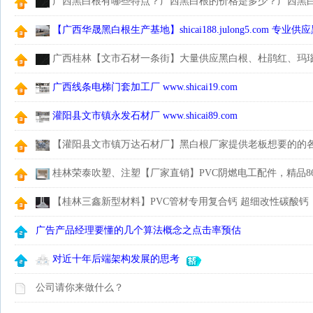
广西黑白根有哪些特点？广西黑白根的价格是多少？广西黑
牌口碑最好？
【广西华晟黑白根生产基地】shicai188.julong5.com 
广西桂林【文市石材一条街】大量供应黑白根、杜鹃红、玛
花、木纹石等产品
广西线条电梯门套加工厂 www.shicai19.com
灌阳县文市镇永发石材厂 www.shicai89.com
【灌阳县文市镇万达石材厂】黑白根厂家提供老板想要的的
桂林荣泰吹塑、注塑【厂家直销】PVC阴燃电工配件，精品8
【桂林三鑫新型材料】PVC管材专用复合钙 超细改性碳酸钙
广告产品经理要懂的几个算法概念之点击率预估
对近十年后端架构发展的思考
公司请你来做什么？